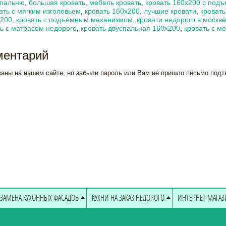
спальню
,
большая кровать
,
мебель кровать
,
кровать 160х200 с под
ать с мягким изголовьем
,
кровать 160х200
,
лучшие кровати
,
кровать
х200
,
кровать с подъемным механизмом
,
кровати недорого в москве
ть с матрасом недорого
,
кровать двуспальная 160х200
,
кровать с м
ментарий
ваны на нашем сайте, но забыли пароль или Вам не пришло письмо под
ЗАМЕНА КУХОННЫХ ФАСАДОВ
КУХНИ НА ЗАКАЗ НЕДОРОГО
ИНТЕРНЕТ МАГА