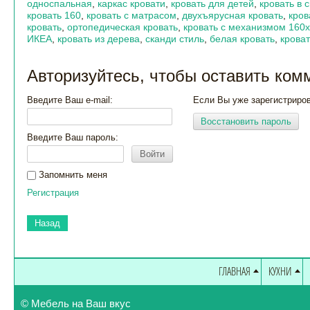
односпальная
,
каркас кровати
,
кровать для детей
,
кровать в 
кровать 160
,
кровать с матрасом
,
двухъярусная кровать
,
кров
кровать
,
ортопедическая кровать
,
кровать с механизмом 160
ИКЕА
,
кровать из дерева
,
сканди стиль
,
белая кровать
,
крова
Авторизуйтесь, чтобы оставить ком
Введите Ваш e-mail:
Если Вы уже зарегистриро
Восстановить пароль
Введите Ваш пароль:
Войти
Запомнить меня
Регистрация
Назад
ГЛАВНАЯ
КУХНИ
© Мебель на Ваш вкус