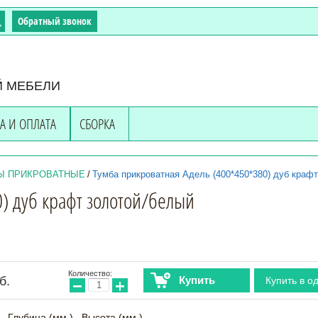
Обратный звонок
Й МЕБЕЛИ
А И ОПЛАТА
СБОРКА
Ы ПРИКРОВАТНЫЕ
/
Тумба прикроватная Адель (400*450*380) дуб краф
) дуб крафт золотой/белый
Количество:
б.
Купить
Купить в о
−
+
Глубина (мм.)
Высота (мм.)