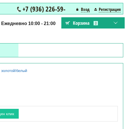
+7 (936) 226-59-
Вход
Регистрация
22
Корзина
0
Ежедневно 10:00 - 21:00
т золотой/белый
дин клик