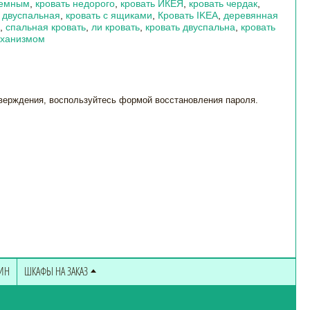
ъемным
,
кровать недорого
,
кровать ИКЕЯ
,
кровать чердак
,
 двуспальная
,
кровать с ящиками
,
Кровать IKEA
,
деревянная
,
спальная кровать
,
ли кровать
,
кровать двуспальна
,
кровать
еханизмом
тверждения, воспользуйтесь формой восстановления пароля.
ЗИН
ШКАФЫ НА ЗАКАЗ