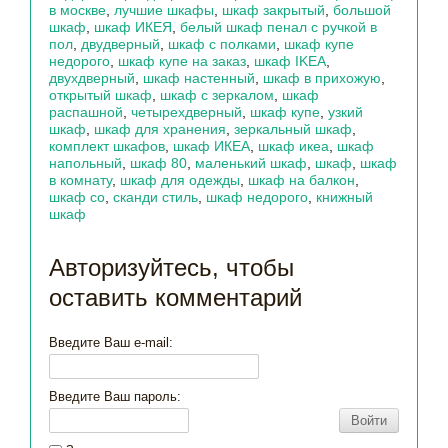
в москве
,
лучшие шкафы
,
шкаф закрытый
,
большой
шкаф
,
шкаф ИКЕЯ
,
белый шкаф пенал с ручкой в
пол
,
двудверный
,
шкаф с полками
,
шкаф купе
недорого
,
шкаф купе на заказ
,
шкаф IKEA
,
двухдверный
,
шкаф настенный
,
шкаф в прихожую
,
открытый шкаф
,
шкаф с зеркалом
,
шкаф
распашной
,
четырехдверный
,
шкаф купе
,
узкий
шкаф
,
шкаф для хранения
,
зеркальный шкаф
,
комплект шкафов
,
шкаф ИКЕА
,
шкаф икеа
,
шкаф
напольный
,
шкаф 80
,
маленький шкаф
,
шкаф
,
шкаф
в комнату
,
шкаф для одежды
,
шкаф на балкон
,
шкаф со
,
сканди стиль
,
шкаф недорого
,
книжный
шкаф
Авторизуйтесь, чтобы
оставить комментарий
Введите Ваш e-mail:
Введите Ваш пароль:
Войти