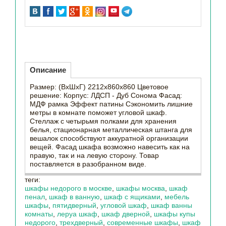
Описание
Размер: (ВхШхГ) 2212х860х860 Цветовое
решение: Корпус: ЛДСП - Дуб Сонома Фасад:
МДФ рамка Эффект патины Сэкономить лишние
метры в комнате поможет угловой шкаф.
Стеллаж с четырьмя полками для хранения
белья, стационарная металлическая штанга для
вешалок способствуют аккуратной организации
вещей. Фасад шкафа возможно навесить как на
правую, так и на левую сторону. Товар
поставляется в разобранном виде.
теги:
шкафы недорого в москве
,
шкафы москва
,
шкаф
пенал
,
шкаф в ванную
,
шкаф с ящиками
,
мебель
шкафы
,
пятидверный
,
угловой шкаф
,
шкаф ванны
комнаты
,
леруа шкаф
,
шкаф дверной
,
шкафы купы
недорого
,
трехдверный
,
современные шкафы
,
шкаф