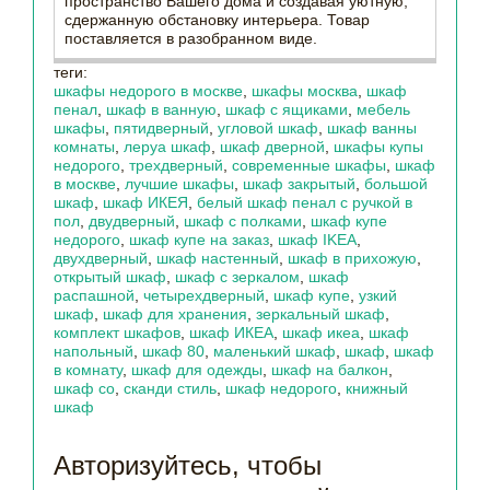
пространство Вашего дома и создавая уютную,
сдержанную обстановку интерьера. Товар
поставляется в разобранном виде.
теги:
шкафы недорого в москве
,
шкафы москва
,
шкаф
пенал
,
шкаф в ванную
,
шкаф с ящиками
,
мебель
шкафы
,
пятидверный
,
угловой шкаф
,
шкаф ванны
комнаты
,
леруа шкаф
,
шкаф дверной
,
шкафы купы
недорого
,
трехдверный
,
современные шкафы
,
шкаф
в москве
,
лучшие шкафы
,
шкаф закрытый
,
большой
шкаф
,
шкаф ИКЕЯ
,
белый шкаф пенал с ручкой в
пол
,
двудверный
,
шкаф с полками
,
шкаф купе
недорого
,
шкаф купе на заказ
,
шкаф IKEA
,
двухдверный
,
шкаф настенный
,
шкаф в прихожую
,
открытый шкаф
,
шкаф с зеркалом
,
шкаф
распашной
,
четырехдверный
,
шкаф купе
,
узкий
шкаф
,
шкаф для хранения
,
зеркальный шкаф
,
комплект шкафов
,
шкаф ИКЕА
,
шкаф икеа
,
шкаф
напольный
,
шкаф 80
,
маленький шкаф
,
шкаф
,
шкаф
в комнату
,
шкаф для одежды
,
шкаф на балкон
,
шкаф со
,
сканди стиль
,
шкаф недорого
,
книжный
шкаф
Авторизуйтесь, чтобы