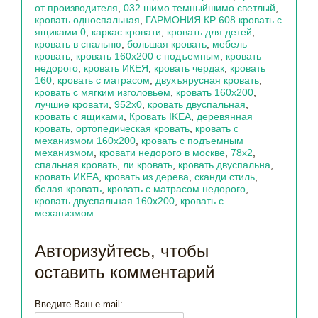
от производителя
,
032 шимо темныйшимо светлый
,
кровать односпальная
,
ГАРМОНИЯ КР 608 кровать с
ящиками 0
,
каркас кровати
,
кровать для детей
,
кровать в спальню
,
большая кровать
,
мебель
кровать
,
кровать 160х200 с подъемным
,
кровать
недорого
,
кровать ИКЕЯ
,
кровать чердак
,
кровать
160
,
кровать с матрасом
,
двухъярусная кровать
,
кровать с мягким изголовьем
,
кровать 160х200
,
лучшие кровати
,
952х0
,
кровать двуспальная
,
кровать с ящиками
,
Кровать IKEA
,
деревянная
кровать
,
ортопедическая кровать
,
кровать с
механизмом 160х200
,
кровать с подъемным
механизмом
,
кровати недорого в москве
,
78х2
,
спальная кровать
,
ли кровать
,
кровать двуспальна
,
кровать ИКЕА
,
кровать из дерева
,
сканди стиль
,
белая кровать
,
кровать с матрасом недорого
,
кровать двуспальная 160х200
,
кровать с
механизмом
Авторизуйтесь, чтобы
оставить комментарий
Введите Ваш e-mail: