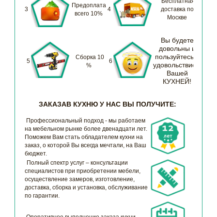
Бесплатная
Предоплата
3
4
доставка по
всего 10%
Москве
Вы будете
довольны и
пользуйтесь с
Сборка 10
5
6
удовольствием
%
Вашей
КУХНЕЙ!
ЗАКАЗАВ КУХНЮ У НАС ВЫ ПОЛУЧИТЕ:
Профессиональный подход - мы работаем
на мебельном рынке более двенадцати лет.
Поможем Вам стать обладателем кухни на
заказ, о которой Вы всегда мечтали, на Ваш
бюджет.
Полный спектр услуг – консультации
специалистов при приобретении мебели,
осуществление замеров, изготовление,
доставка, сборка и установка, обслуживание
по гарантии.
Оперативное выполнение заказа кухни –