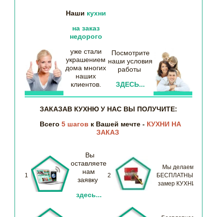
Наши
кухни
на заказ
недорого
уже стали
Посмотрите
украшением
наши
условия
дома многих
работы
наших
клиентов.
ЗДЕСЬ...
ЗАКАЗАВ КУХНЮ У НАС ВЫ ПОЛУЧИТЕ:
Всего
5 шагов
к Вашей мечте -
КУХНИ НА
ЗАКАЗ
Вы
оставляете
Мы делаем
нам
1
2
БЕСПЛАТНЫЙ
заявку
замер КУХНИ
здесь...