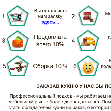
Вы оставляете
Мы
1
2
нам заявку
здесь...
Предоплата
Б
3
4
всего 10%
5
Сборка 10 %
6
поль
ЗАКАЗАВ КУХНЮ У НАС ВЫ П
Профессиональный подход - мы работаем н
мебельном рынке более двенадцати лет. По
стать обладателем кухни на заказ, о которой