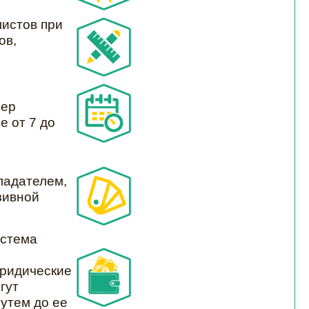
листов при
ов,
мер
е от 7 до
ладателем,
зивной
истема
Юридические
гут
утем до ее