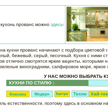
 кухонь прованс можно
здесь
!
на кухни прованс начинают с подбора цветовой
лый, бежевый, серый, песочный. Кухня с ними ст
ков отлично смотрятся яркие акценты, которыми
зеленые виноградники, сапфировое море, яркое 
У НАС МОЖНО ВЫБРАТЬ К
КУХНИ ПО СТИЛЮ :
Техно
Хай-тек
Кантри
Модерн
Классика
иль естественности, поэтому здесь в основном н