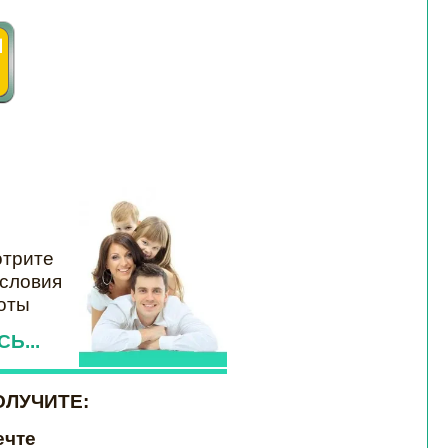
трите
словия
оты
Ь...
ОЛУЧИТЕ:
ечте