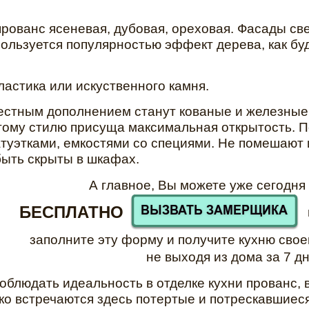
прованс ясеневая, дубовая, ореховая. Фасады св
Пользуется популярностью эффект дерева, как б
ластика или искуственного камня.
стным дополнением станут кованые и железные 
тому стилю присуща максимальная открытость. П
уэтками, емкостями со специями. Не помешают и
ыть скрыты в шкафах.
А главное, Вы можете уже сегодн
БЕСПЛАТНО
н
заполните эту форму и получите кухню св
не выходя из дома за 7 дн
облюдать идеальность в отделке кухни прованс, в
ко встречаются здесь потертые и потрескавшиес