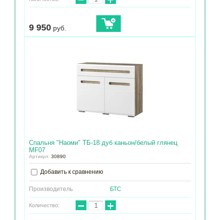
9 950
руб.
Спальня "Наоми" ТБ-18 дуб каньон/белый глянец
МF07
Артикул:
30890
Добавить к сравнению
Производитель
БТС
−
+
Количество: