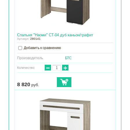
Спальня "Наоми" СТ-04 дуб каньон/графит
Артикул:
280141
Добавить к сравнению
Производитель
БТС
−
+
Количество:
8 820
руб.