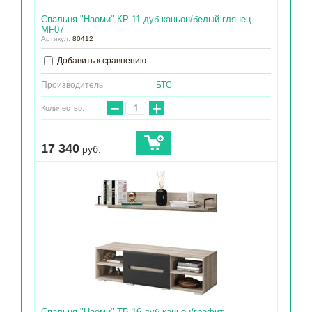
Спальня "Наоми" КР-11 дуб каньон/белый глянец
МF07
Артикул:
80412
Добавить к сравнению
Производитель
БТС
−
+
Количество:
17 340
руб.
Спальня "Наоми" ТБ-16 дуб каньон/графит