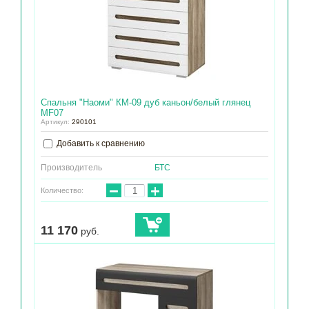
Спальня "Наоми" КМ-09 дуб каньон/белый глянец
МF07
Артикул:
290101
Добавить к сравнению
Производитель
БТС
−
+
Количество:
11 170
руб.