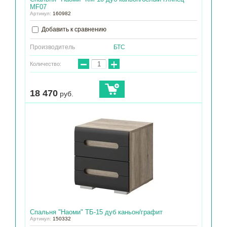
МF07
Артикул:
160982
Добавить к сравнению
Производитель
БТС
−
+
Количество:
18 470
руб.
Спальня "Наоми" ТБ-15 дуб каньон/графит
Артикул:
150332