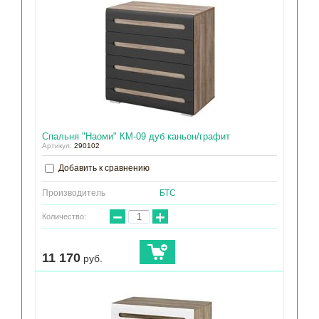
Спальня "Наоми" КМ-09 дуб каньон/графит
Артикул:
290102
Добавить к сравнению
Производитель
БТС
−
+
Количество:
11 170
руб.