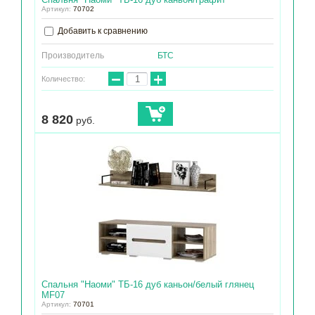
Артикул:
70702
Добавить к сравнению
Производитель
БТС
−
+
Количество:
8 820
руб.
Спальня "Наоми" ТБ-16 дуб каньон/белый глянец
МF07
Артикул:
70701