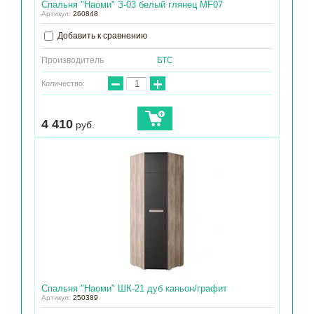
Спальня "Наоми" З-03 белый глянец МF07
Артикул:
260848
Добавить к сравнению
Производитель
БТС
−
+
Количество:
4 410
руб.
Спальня "Наоми" ШК-21 дуб каньон/графит
Артикул:
250389