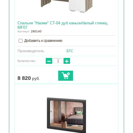
Спальня "Наоми" СТ-04 дуб каньон/белый глянец
МF07
Артикул:
280140
Добавить к сравнению
Производитель
БТС
−
+
Количество:
8 820
руб.