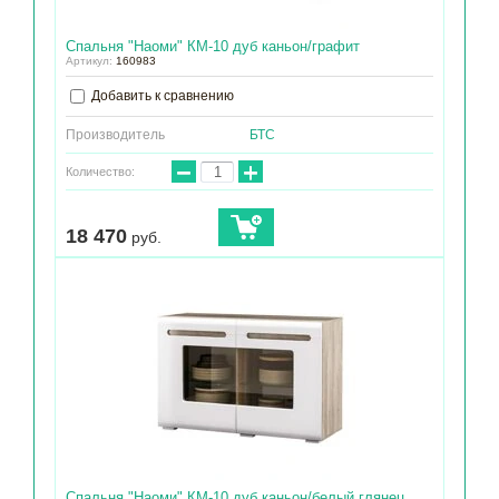
Спальня "Наоми" КМ-10 дуб каньон/графит
Артикул:
160983
Добавить к сравнению
Производитель
БТС
−
+
Количество:
18 470
руб.
Спальня "Наоми" КМ-10 дуб каньон/белый глянец